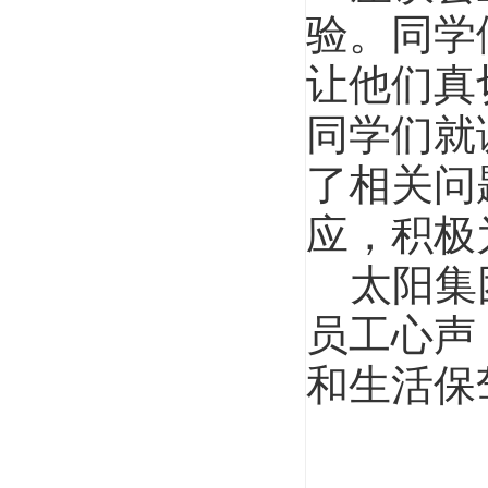
验。同学
让他们真
同学们就
了相关问
应，积极
太阳集团
员工心声
和生活
保