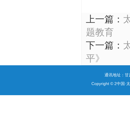
上一篇：
题教育
下一篇：
平》
通讯地址：甘肃张
Copyright © 2中国