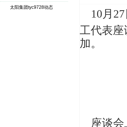
太阳集团tyc9728动态
10月27
工代表座
加。
座谈会