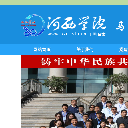
网站首页
关于我们
党建