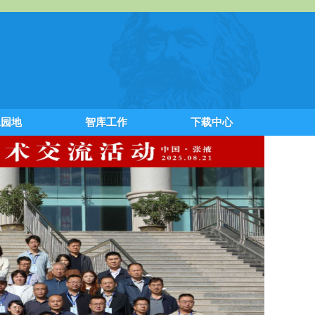
工园地
智库工作
下载中心