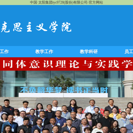
中国·太阳集团tyc9728(股份)有限公司-官方网站
工作
教学工作
教学科研
员