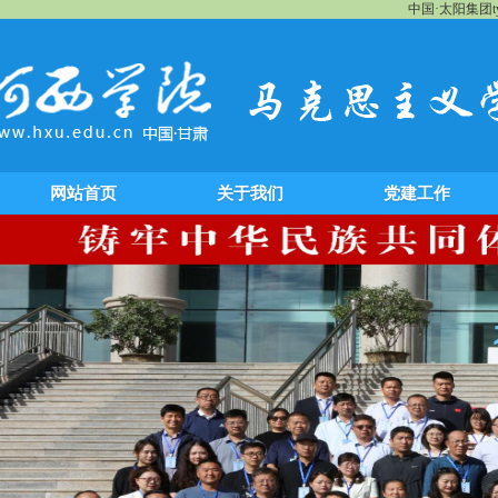
中国·太阳集团t
网站首页
关于我们
党建工作